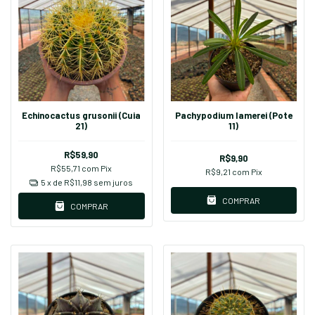
Echinocactus grusonii (Cuia
Pachypodium lamerei (Pote
21)
11)
R$59,90
R$9,90
R$55,71
com
Pix
R$9,21
com
Pix
5
x de
R$11,98
sem juros
COMPRAR
COMPRAR