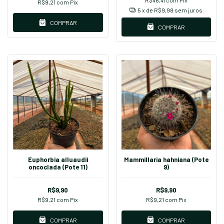
R$9,21
com
Pix
5
x de
R$9,98
sem juros
COMPRAR
COMPRAR
Euphorbia alluaudii
Mammillaria hahniana (Pote
oncoclada (Pote 11)
9)
R$9,90
R$9,90
R$9,21
com
Pix
R$9,21
com
Pix
COMPRAR
COMPRAR