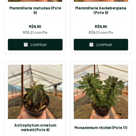
Mammillaria matudae (Pote
Mammillaria backebergiana
9)
(Pote 9)
R$9,90
R$9,90
R$9,21
com
Pix
R$9,21
com
Pix
COMPRAR
COMPRAR
Astrophytum ornatum
Monadenium ritchiei (Pote 11)
mirbelii (Pote 9)