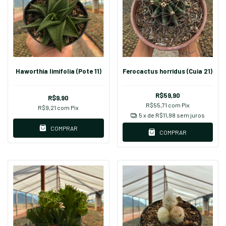
Haworthia limifolia (Pote 11)
Ferocactus horridus (Cuia 21)
R$59,90
R$9,90
R$55,71
com
Pix
R$9,21
com
Pix
5
x de
R$11,98
sem juros
COMPRAR
COMPRAR