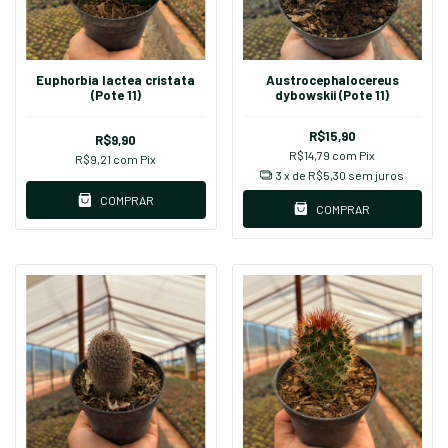
Euphorbia lactea cristata
Austrocephalocereus
(Pote 11)
dybowskii (Pote 11)
R$15,90
R$9,90
R$14,79
com
Pix
R$9,21
com
Pix
3
x de
R$5,30
sem juros
COMPRAR
COMPRAR