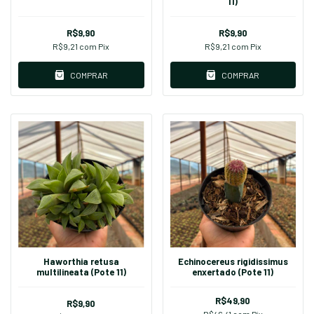
11)
R$9,90
R$9,90
R$9,21
com
Pix
R$9,21
com
Pix
COMPRAR
COMPRAR
Haworthia retusa
Echinocereus rigidissimus
multilineata (Pote 11)
enxertado (Pote 11)
R$49,90
R$9,90
R$46,41
com
Pix