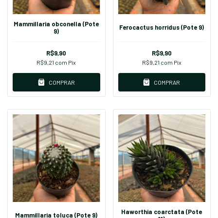
Mammillaria obconella (Pote
Ferocactus horridus (Pote 9)
9)
R$9,90
R$9,90
R$9,21
com
Pix
R$9,21
com
Pix
COMPRAR
COMPRAR
Haworthia coarctata (Pote
Mammillaria toluca (Pote 9)