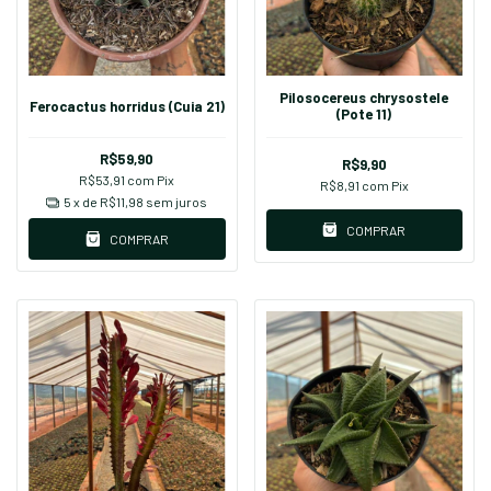
Pilosocereus chrysostele
Ferocactus horridus (Cuia 21)
(Pote 11)
R$59,90
R$9,90
R$53,91
com
Pix
R$8,91
com
Pix
5
x de
R$11,98
sem juros
COMPRAR
COMPRAR