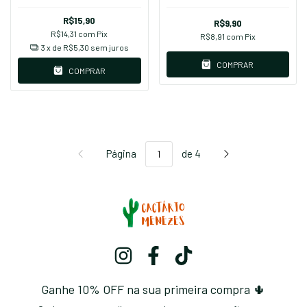
R$15,90
R$9,90
R$14,31
com
Pix
R$8,91
com
Pix
3
x de
R$5,30
sem juros
COMPRAR
COMPRAR
Página
de 4
Ganhe 10% OFF na sua primeira compra 🌵