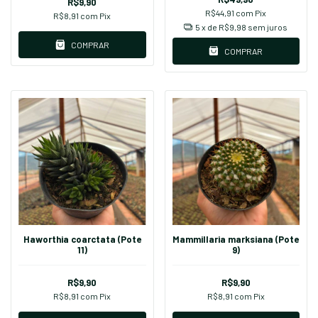
R$9,90
R$44,91
com
Pix
R$8,91
com
Pix
5
x de
R$9,98
sem juros
COMPRAR
COMPRAR
Haworthia coarctata (Pote
Mammillaria marksiana (Pote
11)
9)
R$9,90
R$9,90
R$8,91
com
Pix
R$8,91
com
Pix