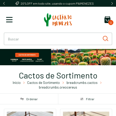
ZES
Próxima data de envio dia 12/08/26
0
Cactos de Sortimento
Início
Cactos de Sortimento
breadcrumbs.cactos
breadcrumbs.oreocereus
Ordenar
Filtrar