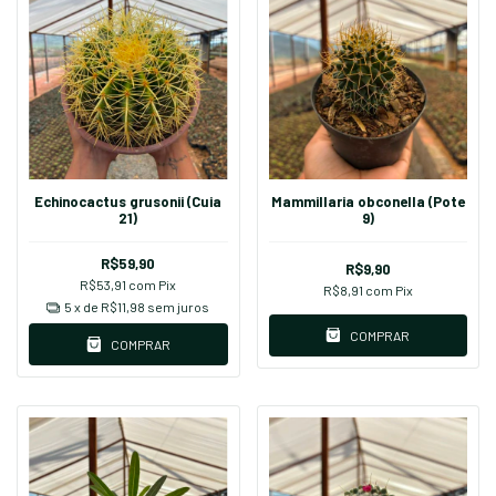
Echinocactus grusonii (Cuia
Mammillaria obconella (Pote
21)
9)
R$59,90
R$9,90
R$53,91
com
Pix
R$8,91
com
Pix
5
x de
R$11,98
sem juros
COMPRAR
COMPRAR