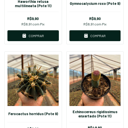
Haworthia retusa
Gymnocalycium roxo (Pote 9)
multilineata (Pote 11)
R$9,90
R$9,90
R$8,91
com
Pix
R$8,91
com
Pix
COMPRAR
COMPRAR
Echinocereus rigidissimus
Ferocactus horridus (Pote 9)
enxertado (Pote 11)
R$49,90